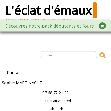
L'éclat d'émaux
ARTISANAT EMAUX SUR CUIVRE
Découvrez notre pack débutants et fours
ACCUEIL
BOUTIQUE EN LIGNE EMAILLEURS
Raccourci Boutique
▼
ATELIERS CREATIFS
Contact
Une QUESTION?
Sophie MARTINACHE
CATALOGUE
07 68 72 21 25
du lundi au vendredi
ENGLISH
14h - 17h