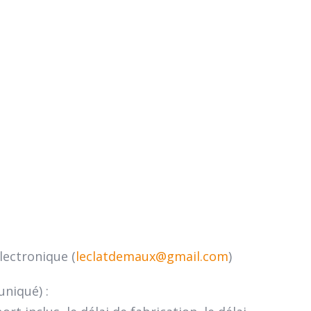
ectronique (
leclatdemaux@gmail.com
)
uniqué) :