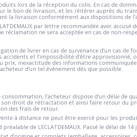
produits lors de la réception du colis. En cas de dom
ur le bon de livraison, et les réitérer auprès du t
ant la livraison conformément aux dispositions de l
ECLATDEMAUX par lettre recommandée avec accusé d
ne réclamation ne sera acceptée en cas de non-respe
tion de livrer en cas de survenance d’un cas de f
es accidents et l’impossibilité d’être approvisionné, 
 prix, inexactitude des informations communiquées p
’acheteur d’un tel évènement dès que possible.
la consommation, l’acheteur dispose d’un délai de q
son droit de rétractation et ainsi faire retour du 
on des frais de retour.
vente à distance ne peut être exercé pour les produ
 préalable de LECLATDEMAUX. Passé le délai de 14 j
état d’origine et complets (emballage, accessoires, 