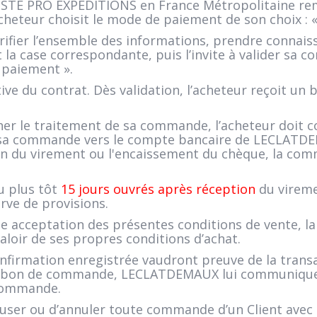
 POSTE PRO EXPEDITIONS en France Métropolitaine rem
l’acheteur choisit le mode de paiement de son choix 
érifier l’ensemble des informations, prendre connais
 la case correspondante, puis l’invite à valider sa 
paiement ».
itive du contrat. Dès validation, l’acheteur reçoit
her le traitement de sa commande, l’acheteur doit co
sa commande vers le compte bancaire de LECLATDE
n du virement ou l'encaissement du chèque, la comm
u plus tôt
15 jours ouvrés après réception
du vireme
ve de provisions.
acceptation des présentes conditions de vente, la 
aloir de ses propres conditions d’achat.
nfirmation enregistrée vaudront preuve de la transa
 son bon de commande, LECLATDEMAUX lui communiquer
 commande.
ser ou d’annuler toute commande d’un Client avec leq