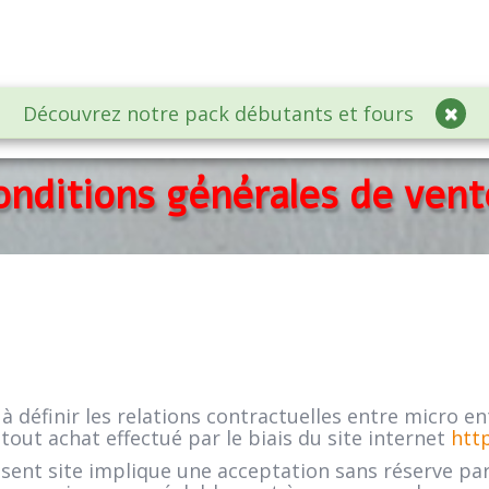
Découvrez notre pack débutants et fours
courci Boutique
ATELIERS CREATIFS
Une QUESTION?
▼
onditions générales de vent
à définir les relations contractuelles entre micro 
 tout achat effectué par le biais du site internet
htt
résent site implique une acceptation sans réserve pa