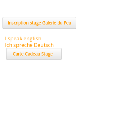
Stage & Aide
Inscription stage Galerie du Feu
I speak english
Ich spreche Deutsch
Carte Cadeau Stage
Paiement
Sur les marchés
et boutiques,
nous acceptons
la CB,
les chèques
et la monnaie
Sur E.boutique, nous acceptons les chèques et le