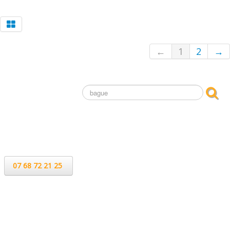
←
1
2
→
Contact
Sophie MARTINACHE
07 68 72 21 25
leclatdemaux@gmail.com
Normandie
FRANCE