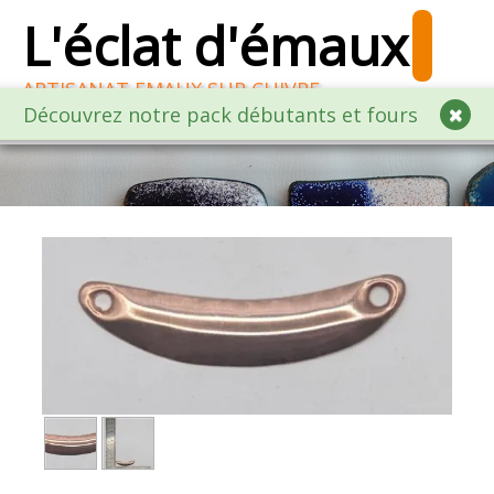
L'éclat d'émaux
ARTISANAT EMAUX SUR CUIVRE
Découvrez notre pack débutants et fours
ACCUEIL
BOUTIQUE EN LIGNE EMAILLEURS
Raccourci Boutique
▼
ATELIERS CREATIFS
Une QUESTION?
CATALOGUE
ENGLISH